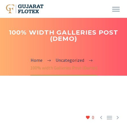
100% WIDTH GALLERIES POST
(DEMO)
Home
Uncategorized
100% width Galleries Post (Demo)



0