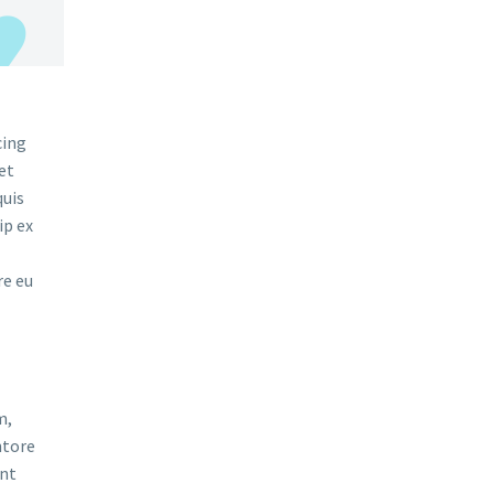
cing
et
quis
ip ex
re eu
m,
ntore
unt