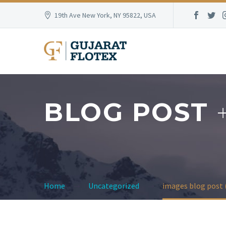
19th Ave New York, NY 95822, USA
BLOG POST
Home
Uncategorized
images blog post