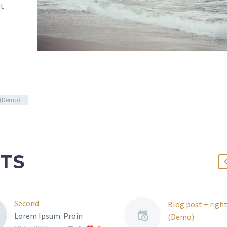
nt
a
g (Demo)
TS
Second
Blog post + right
Lorem Ipsum. Proin
(Demo)