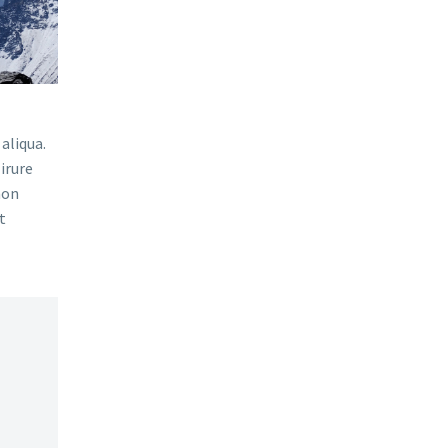
aliqua.
irure
non
t