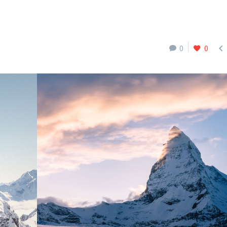

0
0