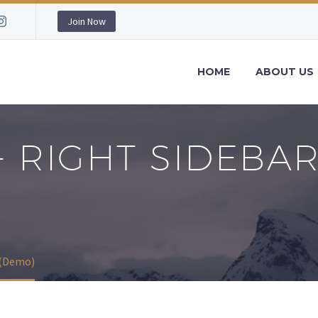
Join Now
HOME
ABOUT US
+ RIGHT SIDEBA
 (Demo)