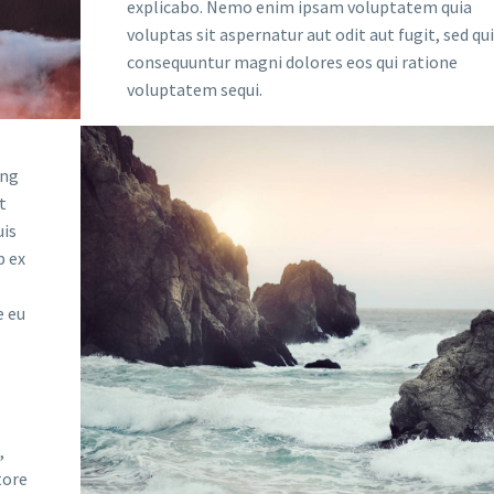
explicabo. Nemo enim ipsam voluptatem quia
voluptas sit aspernatur aut odit aut fugit, sed qu
consequuntur magni dolores eos qui ratione
voluptatem sequi.
ing
t
uis
p ex
e eu
,
tore