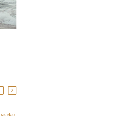
The Newest Part of Team
 sidebar
(Demo)